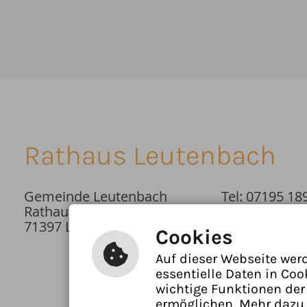
Rathaus Leutenbach
Gemeinde Leutenbach
Tel: 07195 18
Rathausplatz 1
E-Mail schrei
71397 Leutenbach
Cookies
Auf dieser Webseite wer
essentielle Daten in Coo
wichtige Funktionen der
ermöglichen. Mehr dazu 