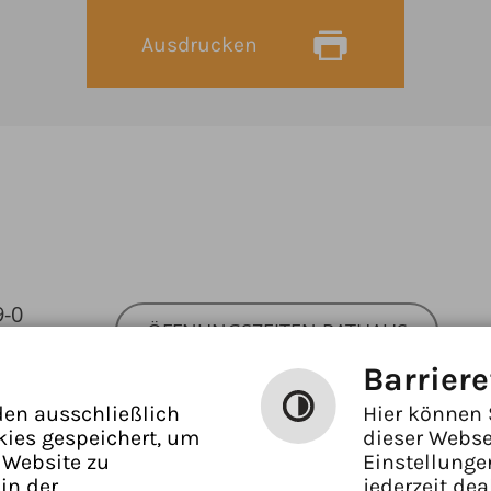
Ausdrucken
9-0
ÖFFNUNGSZEITEN RATHAUS
ben
Barriere
den ausschließlich
Hier können 
kies gespeichert, um
dieser Webse
 Website zu
Einstellunge
in der
jederzeit dea