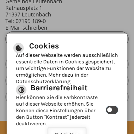
Gemeinde Leutenbach
Rathausplatz 1
71397 Leutenbach
Tel: 07195 189-0
E-Mail schreiben
ÖFFNUNGSZEITEN RATHAUS
Cookies
Auf dieser Webseite werden ausschließlich
essentielle Daten in Cookies gespeichert,
Barrierefreie Ansicht
um wichtige Funktionen der Website zu
ermöglichen. Mehr dazu in der
Leichte Sprache
Datenschutzerklärung
Barrierefreiheit
Gebärdensprache
Hier können Sie die Farbkontraste
auf dieser Webseite erhöhen. Sie
können diese Einstellungen über
den Button "Kontrast" jederzeit
deaktivieren.
Inhaltsverzeichnis
Impressum
Datenschutzerklärung