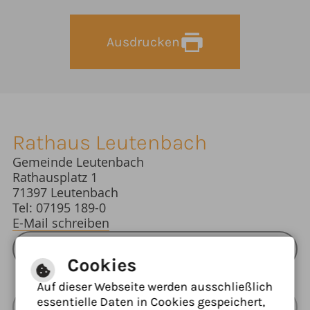
Ausdrucken
Rathaus Leutenbach
Gemeinde Leutenbach
Rathausplatz 1
71397 Leutenbach
Tel: 07195 189-0
E-Mail schreiben
ÖFFNUNGSZEITEN RATHAUS
Cookies
Auf dieser Webseite werden ausschließlich
essentielle Daten in Cookies gespeichert,
Barrierefreie Ansicht