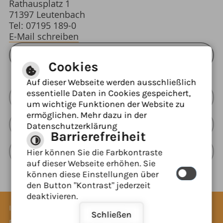
Rathausplatz 1
71397 Leutenbach
Tel: 07195 189-0
E-Mail schreiben
ÖFFNUNGSZEITEN RATHAUS
Cookies
Auf dieser Webseite werden ausschließlich
essentielle Daten in Cookies gespeichert,
Barrierefreie Ansicht
um wichtige Funktionen der Website zu
ermöglichen. Mehr dazu in der
Leichte Sprache
Datenschutzerklärung
Barrierefreiheit
Gebärdensprache
Hier können Sie die Farbkontraste
auf dieser Webseite erhöhen. Sie
können diese Einstellungen über
den Button "Kontrast" jederzeit
deaktivieren.
Inhaltsverzeichnis
Impressum
Datenschutzerklärung
Schließen
Erklärung zur Barrierefreiheit