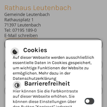
Rathaus Leutenbach
Gemeinde Leutenbach
Rathausplatz 1
71397 Leutenbach
Tel: 07195 189-0
E-Mail schreiben
ÖFFNUNGSZEITEN RATHAUS
Cookies
Auf dieser Webseite werden ausschließlich
essentielle Daten in Cookies gespeichert,
Barrierefreie Ansicht
um wichtige Funktionen der Website zu
ermöglichen. Mehr dazu in der
Leichte Sprache
Datenschutzerklärung
Barrierefreiheit
Gebärdensprache
Hier können Sie die Farbkontraste
auf dieser Webseite erhöhen. Sie
können diese Einstellungen über
den Button "Kontrast" jederzeit