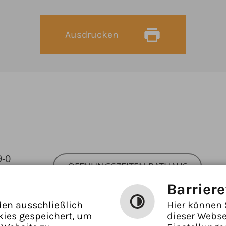
Ausdrucken
9-0
ÖFFNUNGSZEITEN RATHAUS
ben
Barriere
den ausschließlich
Hier können 
kies gespeichert, um
dieser Webse