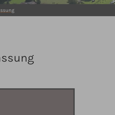
assung
assung