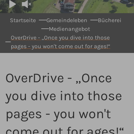
You are here:
Startseite
Gemeindeleben
Bücherei
Medienangebot
OverDrive - „Once you dive into those
pages - you won't come out for ages!“
OverDrive - „Once
you dive into those
pages - you won't
come out for ages!“