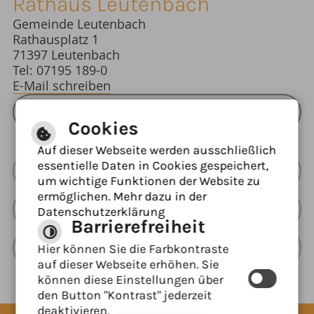
Rathaus Leutenbach
Gemeinde Leutenbach
Rathausplatz 1
71397 Leutenbach
Tel: 07195 189-0
E-Mail schreiben
ÖFFNUNGSZEITEN RATHAUS
Cookies
Auf dieser Webseite werden ausschließlich
essentielle Daten in Cookies gespeichert,
Barrierefreie Ansicht
um wichtige Funktionen der Website zu
ermöglichen. Mehr dazu in der
Leichte Sprache
Datenschutzerklärung
Barrierefreiheit
Gebärdensprache
Hier können Sie die Farbkontraste
auf dieser Webseite erhöhen. Sie
können diese Einstellungen über
den Button "Kontrast" jederzeit
deaktivieren.