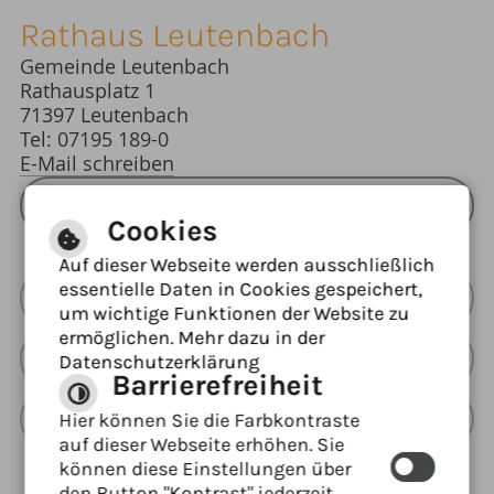
Rathaus Leutenbach
Gemeinde Leutenbach
Rathausplatz 1
71397 Leutenbach
Tel: 07195 189-0
E-Mail schreiben
ÖFFNUNGSZEITEN RATHAUS
Cookies
Auf dieser Webseite werden ausschließlich
essentielle Daten in Cookies gespeichert,
Barrierefreie Ansicht
um wichtige Funktionen der Website zu
ermöglichen. Mehr dazu in der
Leichte Sprache
Datenschutzerklärung
Barrierefreiheit
Gebärdensprache
Hier können Sie die Farbkontraste
auf dieser Webseite erhöhen. Sie
können diese Einstellungen über
den Button "Kontrast" jederzeit